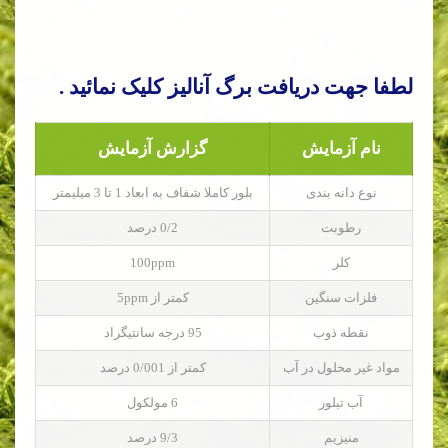
لطفا جهت دریافت برگ آنالیز کلیک نمائید .
نام آزمایش
گزارش آزمایش
نوع دانه بندی
بلور کاملا شفاف به ابعاد 1 تا 3 میلیمتر
رطوبت
0/2 درصد
کلر
100ppm
فلزات سنگین
کمتر از 5ppm
نقطه ذوب
95 درجه سانتیگراد
مواد غیر محلول در آب
کمتر از 0/001 درصد
آب تبلور
6 مولکول
منیزیم
9/3 درصد